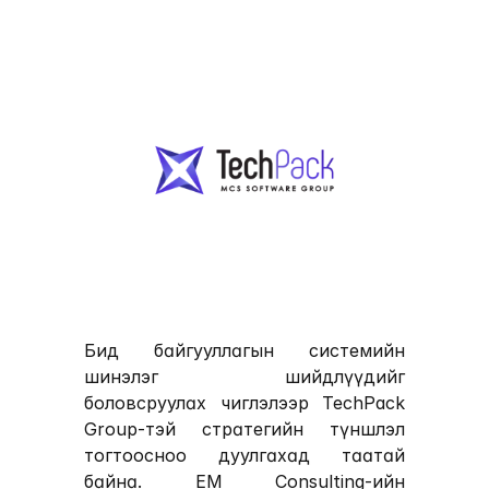
Бид байгууллагын системийн 
шинэлэг шийдлүүдийг 
боловсруулах чиглэлээр 
TechPack 
Group
-тэй стратегийн түншлэл 
тогтоосноо дуулгахад таатай 
байна. 
EM Consulting
-ийн 