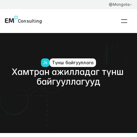
Select Language
Select Language
Mongolia
Mongolia
Consulting
Consulting
Түнш байгууллага
Хамтран ажилладаг түнш 
байгууллагууд