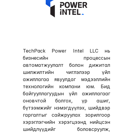
TechPack Power Intel LLC нь 
бизнесийн процессын 
автоматжуулалт болон дижитал 
шилжилтийн чиглэлээр үйл 
ажиллагаа явуулдаг мэдээллийн 
технологийн компани юм. Бид 
байгууллагуудын үйл ажиллагааг 
оновчтой болгох, үр ашиг, 
бүтээмжийг нэмэгдүүлэх, шийдвэр 
гаргалтыг сайжруулах зорилгоор 
хэрэглэгчийн хэрэгцээнд нийцсэн 
шийдлүүдийг боловсруулж, 