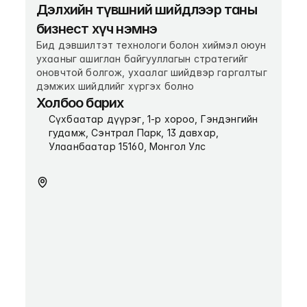
Дэлхийн түвшний шийдлээр таны 
бизнест хүч нэмнэ
Бид дэвшилтэт технологи болон хиймэл оюун 
ухааныг ашиглан байгууллагын стратегийг 
оновчтой болгож, ухаалаг шийдвэр гаргалтыг 
дэмжих шийдлийг хүргэх болно
Холбоо барих
Сүхбаатар дүүрэг, 1-р хороо, Гэндэнгийн 
гудамж, Сэнтрал Парк, 13 давхар, 
Улаанбаатар 15160, Монгол Улс