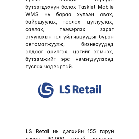
бүтээгдэхүүн болох 
Tasklet Mobile 
WMS
 нь бараа хүлээн авах, 
байршуулах, тоолох, цуглуулах, 
савлах, тээвэрлэх зэрэг 
агуулахын гол үйл явцуудыг бүрэн 
автоматжуулж, бизнесүүдэд 
алдааг арилгах, цагийг хэмнэх, 
бүтээмжийг эрс нэмэгдүүлэхэд 
туслах чадвартай.
LS Retail
 нь дэлхийн 155 гаруй 
улсад 90,000 гаруй дэлгүүр, 