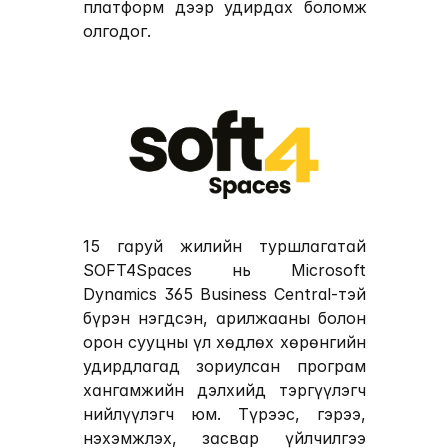
платформ дээр удирдах боломж 
олгодог.
15 гаруй жилийн туршлагатай 
SOFT4Spaces
 нь Microsoft 
Dynamics 365 Business Central-тэй 
бүрэн нэгдсэн, арилжааны болон 
орон сууцны үл хөдлөх хөрөнгийн 
удирдлагад зориулсан програм 
хангамжийн дэлхийд тэргүүлэгч 
нийлүүлэгч юм. Түрээс, гэрээ, 
нэхэмжлэх, засвар үйлчилгээ 