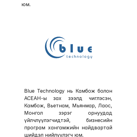
юм. 
Blue Technology
 нь Камбож болон 
АСЕАН-ы зах зээлд чиглэсэн, 
Камбож, Вьетнам, Мьянмар, Лаос, 
Монгол зэрэг орнуудад 
үйлчлүүлэгчидтэй, бизнесийн 
програм хангамжийн найдвартай 
шийдэл нийлүүлэгч юм.