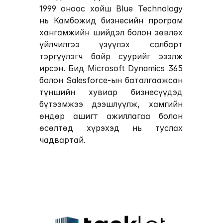
1999 оноос хойш Blue Technology 
нь Камбожид бизнесийн програм 
хангамжийн шийдэл болон зөвлөх 
үйлчилгээ үзүүлэх салбарт 
тэргүүлэгч байр суурийг эзэлж 
ирсэн. Бид Microsoft Dynamics 365 
болон Salesforce-ын баталгаажсан 
түншийн хувиар бизнесүүдэд 
бүтээмжээ дээшлүүлж, хамгийн 
өндөр ашигт ажиллагаа болон 
өсөлтөд хүрэхэд нь туслах 
чадвартай.