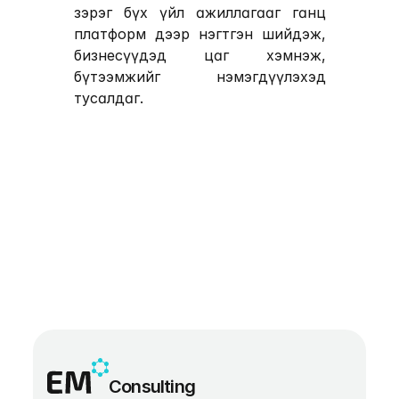
зэрэг бүх үйл ажиллагааг ганц 
платформ дээр нэгтгэн шийдэж, 
бизнесүүдэд цаг хэмнэж, 
бүтээмжийг нэмэгдүүлэхэд 
тусалдаг. 
Consulting