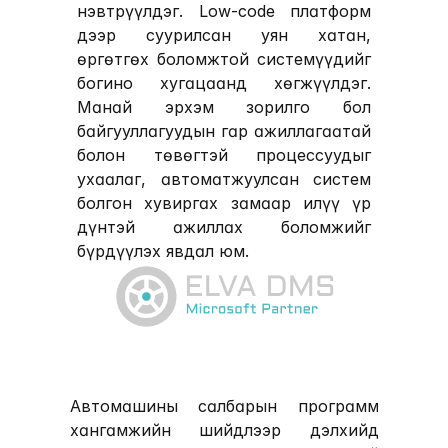
нэвтрүүлдэг. Low-code платформ 
дээр суурилсан уян хатан, 
өргөтгөх боломжтой системүүдийг 
богино хугацаанд хөгжүүлдэг. 
Манай эрхэм зорилго бол 
байгууллагуудын гар ажиллагаатай 
болон төвөгтэй процессуудыг 
ухаалаг, автоматжуулсан систем 
болгон хувиргах замаар илүү үр 
дүнтэй ажиллах боломжийг 
бүрдүүлэх явдал юм.
Автомашины салбарын программ 
хангамжийн шийдлээр дэлхийд 