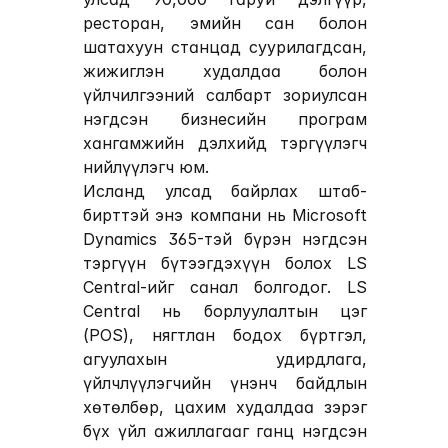
ресторан, эмийн сан болон 
шатахуун станцад суурилагдсан, 
жижиглэн худалдаа болон 
үйлчилгээний салбарт зориулсан 
нэгдсэн бизнесийн програм 
хангамжийн дэлхийд тэргүүлэгч 
нийлүүлэгч юм.
Исланд улсад байрлах штаб-
бирттэй энэ компани нь Microsoft 
Dynamics 365-тэй бүрэн нэгдсэн 
тэргүүн бүтээгдэхүүн болох 
LS 
Central
-ийг санал болгодог. LS 
Central нь борлуулалтын цэг 
(POS), нягтлан бодох бүртгэл, 
агуулахын удирдлага, 
үйлчлүүлэгчийн үнэнч байдлын 
хөтөлбөр, цахим худалдаа зэрэг 
бүх үйл ажиллагааг ганц нэгдсэн 