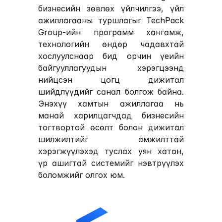
бизнесийн зөвлөх үйлчилгээ, үйл 
ажиллагааны туршлагыг 
TechPack 
Group
-ийн программ хангамж, 
технологийн өндөр чадавхтай 
хослуулснаар бид орчин үеийн 
байгууллагуудын хэрэгцээнд 
нийцсэн цогц дижитал 
шийдлүүдийг санал болгож байна. 
Энэхүү хамтын ажиллагаа нь 
манай харилцагчдад бизнесийн 
тогтвортой өсөлт болон дижитал 
шилжилтийг амжилттай 
хэрэгжүүлэхэд туслах уян хатан, 
үр ашигтай системийг нэвтрүүлэх 
боломжийг олгох юм.