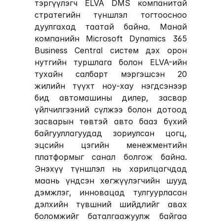
тэргүүлэгч 
ELVA DMS
 компанитай 
стратегийн түншлэл тогтоосноо 
дуулгахад таатай байна. Манай 
компанийн 
Microsoft Dynamics 365 
Business Central
 систем дэх орон 
нутгийн туршлага болон ELVA-ийн 
тухайн салбарт мэргэшсэн 20 
жилийн түүхт ноу-хау нэгдсэнээр 
бид автомашины дилер, засвар 
үйлчилгээний сүлжээ болон дотоод 
засварын төвтэй авто бааз бүхий 
байгууллагуудад зориулсан 
цогц, 
эцсийн цэгийн менежментийн 
платформыг
 санал болгож байна. 
Энэхүү түншлэл нь харилцагчдад 
маань үндсэн хөгжүүлэгчийн шууд 
дэмжлэг, инновацад тулгуурласан 
дэлхийн түвшний шийдлийг авах 
боломжийг баталгаажуулж байгаа 