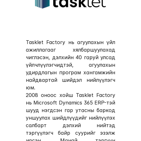
Tasklet Factory
 нь агуулахын үйл 
ажиллагааг хялбаршуулахад 
чиглэсэн, дэлхийн 40 гаруй улсад 
үйлчлүүлэгчидтэй, агуулахын 
удирдлагын програм хангамжийн 
найдвартай шийдэл нийлүүлэгч 
юм.
2008 оноос хойш Tasklet Factory 
нь Microsoft Dynamics 365 ERP-тэй 
шууд нэгдсэн гар утасны баркод 
уншуулах шийдлүүдийг нийлүүлэх 
салбарт дэлхий нийтэд 
тэргүүлэгч байр суурийг эзэлж 
ирсэн. Манай тэргүүн 