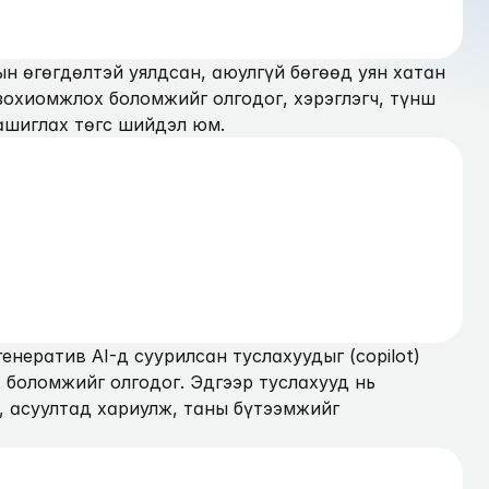
ын өгөгдөлтэй уялдсан, аюулгүй бөгөөд уян хатан 
зохиомжлох боломжийг олгодог, хэрэглэгч, түнш 
ашиглах төгс шийдэл юм.
генератив AI-д суурилсан туслахуудыг (copilot) 
 боломжийг олгодог. Эдгээр туслахууд нь 
 асуултад хариулж, таны бүтээмжийг 