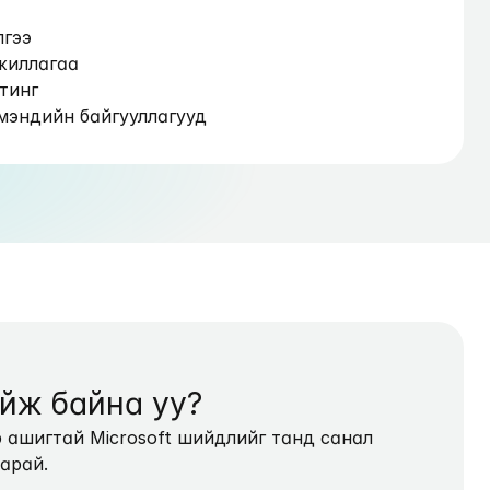
лгээ
жиллагаа
тинг
мэндийн байгууллагууд
айж байна уу?
ашигтай Microsoft шийдлийг танд санал 
арай.