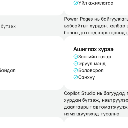
Үйл ажиллагаа
Power Pages нь байгууллаг
вэбсайтыг хурдан, хялбар 
 бүтээх
болон дотоод хэрэгцээнд 
Ашиглах хүрээ
Засгийн газар
Эрүүл мэнд
байдал
Боловсрол
Санхүү
Copilot Studio нь багуудад 
хурдан бүтээж, нэвтрүүлэх
даалгаврыг автоматжуулж,
нэмэгдүүлэхэд тусална.