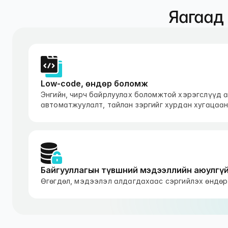
Яагаад 
Low-code, өндөр боломж
Энгийн, чирч байрлуулах боломжтой хэрэгслүүд а
автоматжуулалт, тайлан зэргийг хурдан хугацаа
Байгууллагын түвшний мэдээллийн аюулгү
Өгөгдөл, мэдээлэл алдагдахаас сэргийлэх өндөр