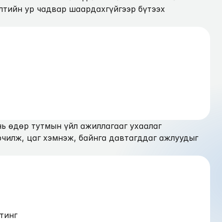
лтийн ур чадвар шаардахгүйгээр бүтээх 
нь өдөр тутмын үйл ажиллагааг ухаалаг 
чилж, цаг хэмнэж, байнга давтагддаг ажлуудыг 
тинг