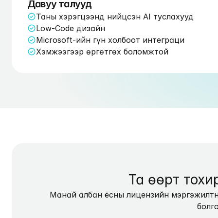
Давуу талууд
Таны хэрэгцээнд нийцсэн AI туслахууд
Low-Code дизайн
Microsoft-ийн гүн холбоот интеграци
Хэмжээгээр өргөтгөх боломжтой
Та өөрт тохи
Манай албан ёсны лицензийн мэргэжилтнү
болг