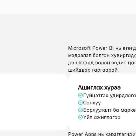
Microsoft Power BI нь өгө
мэдээлэл болгон хувиргада
дашбоард болон бодит цаг
шийдвэр гаргаарай.
Ашиглах хүрээ
Гүйцэтгэх удирдлага
Санхүү
Борлуулалт ба марке
Үйл ажиллагаа
Power Apps нь хэрэглэгчди