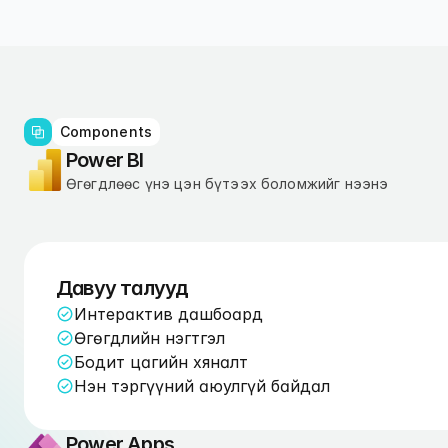
Components
Power BI
Өгөгдлөөс үнэ цэн бүтээх боломжийг нээнэ
Давуу талууд
Интерактив дашбоард
Өгөгдлийн нэгтгэл
Бодит цагийн хяналт
Нэн тэргүүний аюулгүй байдал
Power Apps