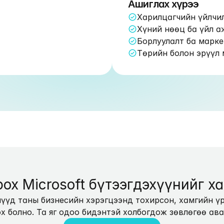
Ашиглах хүрээ
Харилцагчийн үйлчи
Хүний нөөц ба үйл а
Борлуулалт ба марке
Төрийн болон эрүүл 
рох Microsoft бүтээгдэхүүнийг х
үд таны бизнесийн хэрэгцээнд тохирсон, хамгийн үр 
ох болно. Та яг одоо бидэнтэй холбогдож зөвлөгөө ава