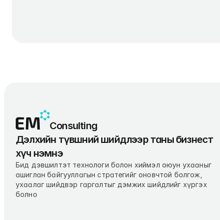
Consulting
Дэлхийн түвшний шийдлээр таны бизнест 
хүч нэмнэ
Бид дэвшилтэт технологи болон хиймэл оюун ухааныг 
ашиглан байгууллагын стратегийг оновчтой болгож, 
ухаалаг шийдвэр гаргалтыг дэмжих шийдлийг хүргэх 
болно