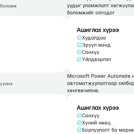
уудыг уламжлалт хөгжүүлэ
 боломж
боломжийг олгодог
Ашиглах хүрээ
Худалдаа
Эрүүл мэнд
Санхүү
Үйлдвэрлэл
Microsoft Power Automate 
автоматжуулалтаар хялбар
дүүлнэ
хөнгөвчилнө. 
Ашиглах хүрээ
Санхүү
Хүний нөөц
Борлуулалт ба марке