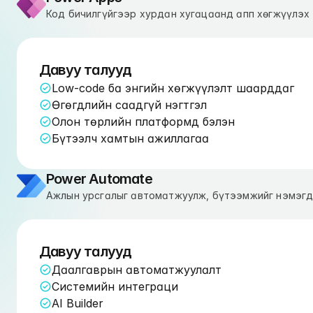
Код бичилгүйгээр хурдан хугацаанд апп хөгжүүлэх
Давуу талууд
Low-code ба энгийн хөгжүүлэлт шаарддаг
Өгөгдлийн саадгүй нэгтгэл
Олон төрлийн платформд бэлэн
Бүтээлч хамтын ажиллагаа
Power Automate
Ажлын урсгалыг автоматжуулж, бүтээмжийг нэмэг
Давуу талууд
Даалгаврын автоматжуулалт
Системийн интеграци
AI Builder