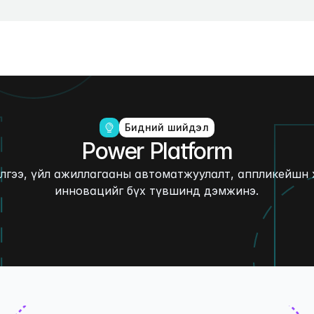
Бидний шийдэл
Power Platform
лгээ, үйл ажиллагааны автоматжуулалт, аппликейшн 
инновацийг бүх түвшинд дэмжинэ.