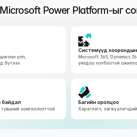
Microsoft Power Platform-ыг со
Системүүд хоорондын
шиглан апп,
Microsoft 365, Dynamics 3
нд бүтээх
уялдаа холбоотой ажилла
й байдал
Багийн оролцоо
 түвшний хамгаалалттай
Хэрэглэгч, хөгжүүлэгчдий