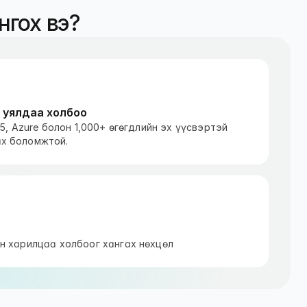
нгох вэ?
 уялдаа холбоо
65, Azure болон 1,000+ өгөгдлийн эх үүсвэртэй
х боломжтой.
н харилцаа холбоог хангах нөхцөл