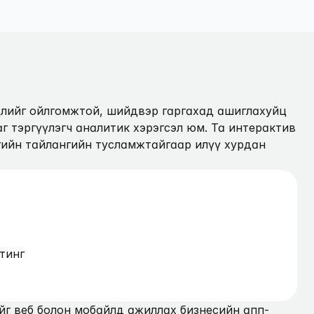
гдлийг ойлгомжтой, шийдвэр гаргахад ашиглахуйц 
г тэргүүлэгч аналитик хэрэгсэл юм. Та интерактив 
ийн тайлангийн тусламжтайгаар илүү хурдан 
тинг
йг веб болон мобайлд ажиллах бизнесийн апп-