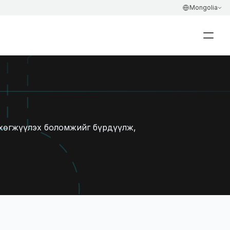
Select Language
Mongolia
хөгжүүлэх боломжийг бүрдүүлж, 