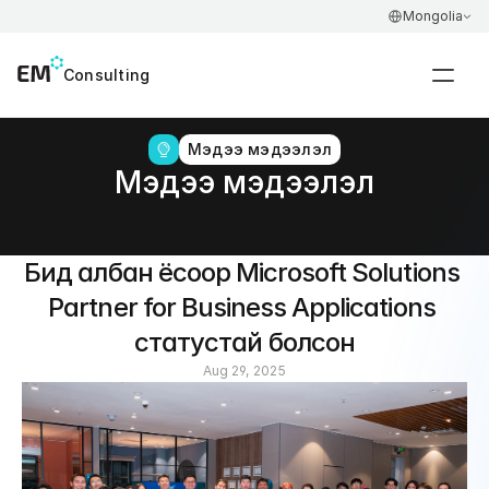
Select Language
Mongolia
Consulting
Мэдээ мэдээлэл
Мэдээ мэдээлэл
Бид албан ёсоор Microsoft Solutions 
Partner for Business Applications 
статустай болсон
Aug 29, 2025