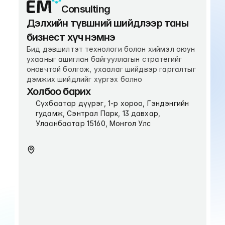
Consulting
Дэлхийн түвшний шийдлээр таны 
бизнест хүч нэмнэ
Бид дэвшилтэт технологи болон хиймэл оюун 
ухааныг ашиглан байгууллагын стратегийг 
оновчтой болгож, ухаалаг шийдвэр гаргалтыг 
дэмжих шийдлийг хүргэх болно
Холбоо барих
Сүхбаатар дүүрэг, 1-р хороо, Гэндэнгийн 
гудамж, Сэнтрал Парк, 13 давхар, 
Улаанбаатар 15160, Монгол Улс