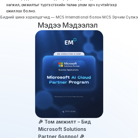
хөгжил, амжилтыг түргэсгэхийн төлөө улам эрч хүчтэйгээр 
ажиллах болно.
 Бидний шинэ харилцагчид — MCS International болон MCS Эрчим Сүлж
Мэдээ Мэдээлэл  
🎉 Том амжилт – Бид 
Microsoft Solutions 
Partner боллоо! 🎉