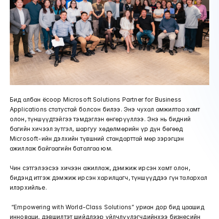
Бид албан ёсоор Microsoft Solutions Partner for Business 
Applications статустай болсон билээ. Энэ чухал амжилтаа хамт 
олон, түншүүдтэйгээ тэмдэглэн өнгөрүүллээ. Энэ нь бидний 
багийн хичээл зүтгэл, шаргуу хөдөлмөрийн үр дүн бөгөөд 
Microsoft-ийн дэлхийн түвшний стандарттай мөр зэрэгцэн 
ажиллаж байгаагийн баталгаа юм.
Чин сэтгэлээсээ хичээн ажиллаж, дэмжиж ирсэн хамт олон, 
бидэнд итгэж дэмжиж ирсэн харилцагч, түншүүддээ гүн талархал 
илэрхийлье. 
 “Empowering with World-Class Solutions” уриан дор бид цаашид 
инноваци, дэвшилтэт шийдлээр үйлчлүүлэгчдийнхээ бизнесийн 